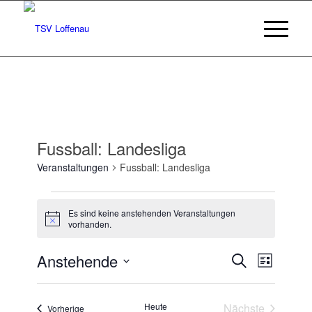
Fussball: Landesliga
Veranstaltungen
Fussball: Landesliga
Veranstaltungen
Es sind keine anstehenden Veranstaltungen
Hinweis
vorhanden.
Veransta
Veranst
Anstehende
Suche
Liste
Ansicht
Suche
Datum
Navigat
wählen.
und
Heute
Nächste
Veranstaltungen
Vorherige