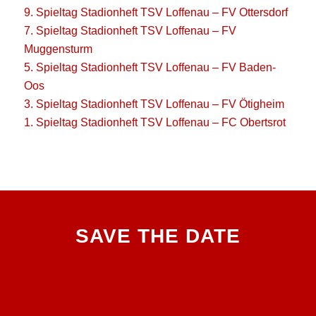
9. Spieltag Stadionheft TSV Loffenau – FV Ottersdorf
7. Spieltag Stadionheft TSV Loffenau – FV
Muggensturm
5. Spieltag Stadionheft TSV Loffenau – FV Baden-
Oos
3. Spieltag Stadionheft TSV Loffenau – FV Ötigheim
1. Spieltag Stadionheft TSV Loffenau – FC Obertsrot
SAVE THE DATE