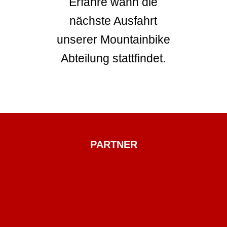
Erfahre wann die
nächste Ausfahrt
unserer Mountainbike
Abteilung stattfindet.
PARTNER