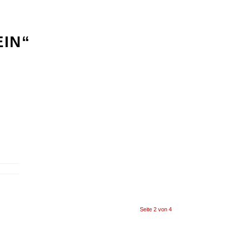
IN“
Seite 2 von 4