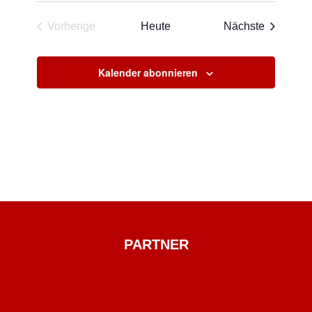
Veransta
Vorherige
Heute
Nächste
Veranstaltungen
Kalender abonnieren
PARTNER