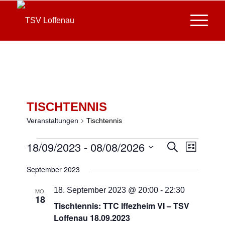
TISCHTENNIS
Veranstaltungen
Tischtennis
Veranstaltungen
Veransta
18/09/2023
 - 
08/08/2026
Verans
Suche
Liste
Ansich
Suche
Datum
Naviga
September 2023
und
wählen.
Ansichte
18. September 2023 @ 20:00
-
22:30
MO.
18
Navigati
Tischtennis: TTC Iffezheim VI – TSV
Loffenau 18.09.2023