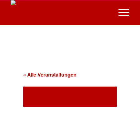
« Alle Veranstaltungen
Diese Veranstaltung hat bereits
stattgefunden.
Mitgliederversammlung
2023 10.03.2023