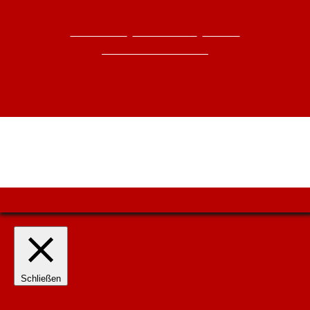
Impressum
|
Datenschutz
|
Kontakt
© TSV Loffenau 2025
Cookie-Einstellungen
Schließen
Datenschutz Überblick