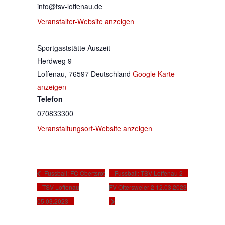
info@tsv-loffenau.de
Veranstalter-Website anzeigen
VERANSTALTUNGSORT
Sportgaststätte Auszeit
Herdweg 9
Loffenau
,
76597
Deutschland
Google Karte
anzeigen
Telefon
070833300
Veranstaltungsort-Website anzeigen
Veranstaltungs-Navigation
Fussball: FC Obertsrot
Fussball: TSV Loffenau 2 –
– TSV Loffenau
FV Ottersweier 2 12.03.2023
05.03.2023