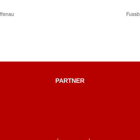
ffenau
Fussb
PARTNER
ll hinzugefügten Link