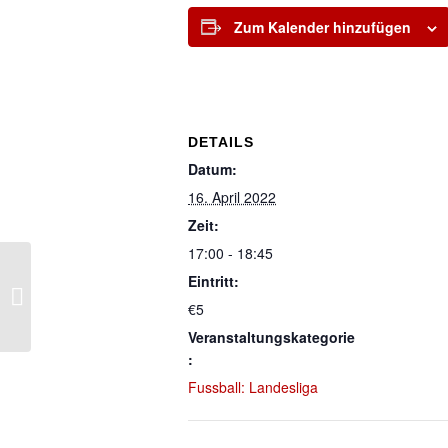
Zum Kalender hinzufügen
DETAILS
Datum:
16. April 2022
Zeit:
17:00 - 18:45
Eintritt:
Fussball: SC Hofstetten – TSV
€5
Loffenau
Veranstaltungskategorie
:
Fussball: Landesliga