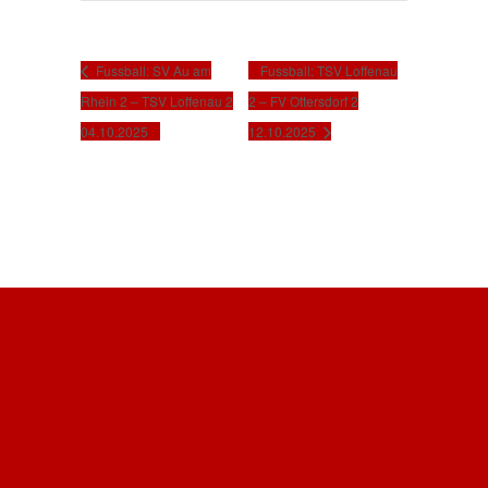
Veranstaltungs-Navigation
Fussball: SV Au am
Fussball: TSV Loffenau
Rhein 2 – TSV Loffenau 2
2 – FV Ottersdorf 2
04.10.2025
12.10.2025
PARTNER