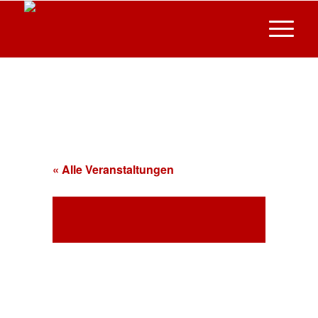
« Alle Veranstaltungen
Diese Veranstaltung hat bereits
stattgefunden.
Fussball: SV Au am Rhein
– TSV Loffenau
04.10.2025