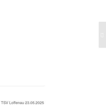
Fu
Lo
– TSV Loffenau 23.05.2025