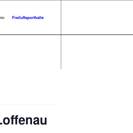
ein
Freiluftsporthalle
Loffenau