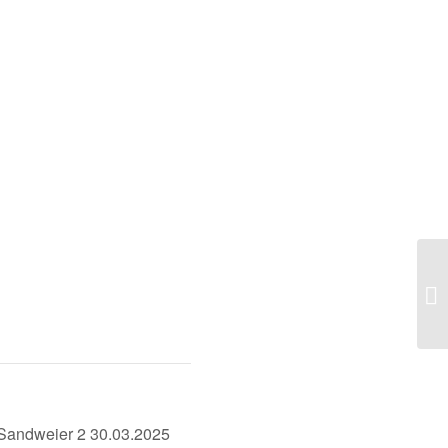
Fu
Sa
 Sandweier 2 30.03.2025