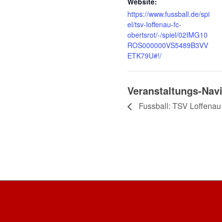
Website:
https://www.fussball.de/spi
el/tsv-loffenau-fc-
obertsrot/-/spiel/02IMG10
ROS000000VS5489B3VV
ETK79U#!/
Veranstaltungs-Nav
Fussball: TSV Loffenau 