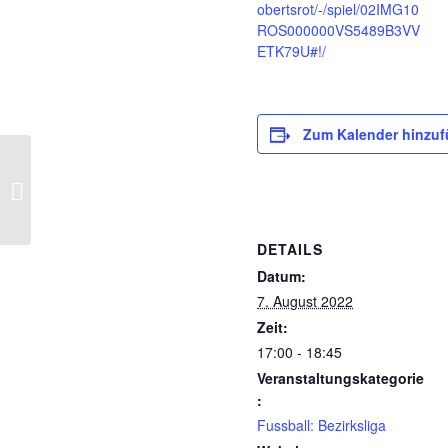
obertsrot/-/spiel/02IMG10
ROS000000VS5489B3VV
ETK79U#!/
Zum Kalender hinzu
Fussball: TSV Loffenau 2 – FC
Obertsrot 2 07.08.2022
DETAILS
Datum:
7. August 2022
Zeit:
17:00 - 18:45
Veranstaltungskategorie
:
Fussball: Bezirksliga